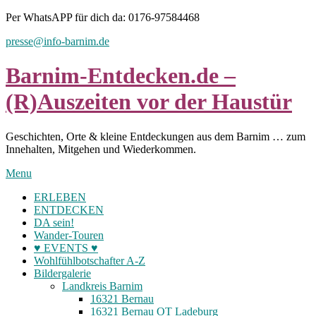
Skip
Per WhatsAPP für dich da: 0176-97584468
to
presse@info-barnim.de
content
Barnim-Entdecken.de –
(R)Auszeiten vor der Haustür
Geschichten, Orte & kleine Entdeckungen aus dem Barnim … zum
Innehalten, Mitgehen und Wiederkommen.
Menu
ERLEBEN
ENTDECKEN
DA sein!
Wander-Touren
♥ EVENTS ♥
Wohlfühlbotschafter A-Z
Bildergalerie
Landkreis Barnim
16321 Bernau
16321 Bernau OT Ladeburg