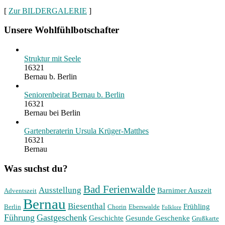
[
Zur BILDERGALERIE
]
Unsere Wohlfühlbotschafter
Struktur mit Seele
16321
Bernau b. Berlin
Seniorenbeirat Bernau b. Berlin
16321
Bernau bei Berlin
Gartenberaterin Ursula Krüger-Matthes
16321
Bernau
Was suchst du?
Bad Ferienwalde
Ausstellung
Barnimer Auszeit
Adventszeit
Bernau
Biesenthal
Frühling
Berlin
Chorin
Eberswalde
Folklore
Führung
Gastgeschenk
Geschichte
Gesunde Geschenke
Grußkarte