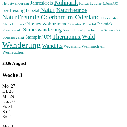
Kulinarik
Jahreskreis
Küche
Herbstwanderung
Kultur
LebensART-
Natur
Naturfreunde
Lesung
Lobetal
Tage
NaturFreunde Oderbarnim-Oderland
Oberförster
Offenes Wohnzimmer
Picknick
Klaus Brucker
Panketal
Osterfest
Sinneswanderung
Rumpelstolz
Smartphone-Sprechstunde
Sommerfest
Wald
Thermomix
Stampin' UP!
Spaziergang
Wanderung
Wandlitz
Weihnachten
Wegesrand
Werneuchen
2026 August
Woche
3
Mo.
27
Di.
28
Mi.
29
Do.
30
Fr.
31
Sa.
1
So.
2
Mo.
3