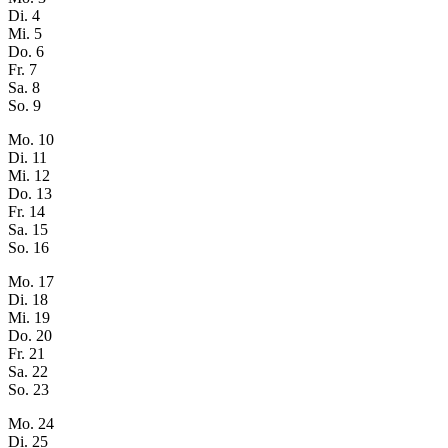
Di.
4
Mi.
5
Do.
6
Fr.
7
Sa.
8
So.
9
Mo.
10
Di.
11
Mi.
12
Do.
13
Fr.
14
Sa.
15
So.
16
Mo.
17
Di.
18
Mi.
19
Do.
20
Fr.
21
Sa.
22
So.
23
Mo.
24
Di.
25