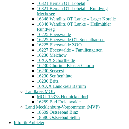
16321 Bernau OT Lobetal
16321 Bernau OT Lobetal – Rundweg
Mechesee
16348 Wandlitz OT Lanke – Lager Koralle
16348 Wandlitz OT Lanke – Hellmühler
Rundweg
16225 Eberswalde
16225 Eberswalde OT Spechthausen
16225 Eberswalde ZOO
16227 Eberswalde – Familiengarten
16230 Melchow
16XXX Schorfheide
16230 Chorin – Kloster Chorin
16230 Serwest
16230 Senftenhütte
16230 Britz
16XXX Landkreis Barnim
Landkreis MOL
MOL 15378 Hennickendorf
16259 Bad Freienwalde
Land Mecklenburg-Vorpommern (MVP)
18609 Ostseebad Binz
18586 Ostseebad Sellin
Info für Anbieter