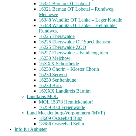
16321 Bernau OT Lobetal
16321 Bernau OT Lobetal – Rundweg
Mechesee
16348 Wandlitz OT Lanke – Lager Koralle
16348 Wandlitz OT Lanke – Hellmühler
Rundweg
16225 Eberswalde
16225 Eberswalde OT Spechthausen
16225 Eberswalde ZOO
16227 Eberswalde – Familiengarten
16230 Melchow
16XXX Schorfheide
16230 Chorin – Kloster Chorin
16230 Serwest
16230 Senftenhütte
16230 Britz
16XXX Landkreis Barnim
Landkreis MOL
MOL 15378 Hennickendorf
16259 Bad Freienwalde
Land Mecklenburg-Vorpommern (MVP)
18609 Ostseebad Binz
18586 Ostseebad Sellin
Info für Anbieter