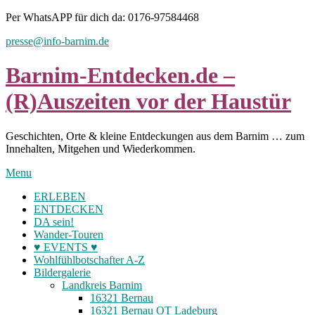
Skip
Per WhatsAPP für dich da: 0176-97584468
to
presse@info-barnim.de
content
Barnim-Entdecken.de –
(R)Auszeiten vor der Haustür
Geschichten, Orte & kleine Entdeckungen aus dem Barnim … zum
Innehalten, Mitgehen und Wiederkommen.
Menu
ERLEBEN
ENTDECKEN
DA sein!
Wander-Touren
♥ EVENTS ♥
Wohlfühlbotschafter A-Z
Bildergalerie
Landkreis Barnim
16321 Bernau
16321 Bernau OT Ladeburg