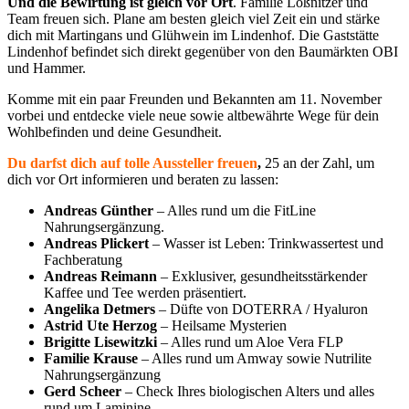
Und die Bewirtung ist gleich vor Ort
. Familie Loßnitzer und
Team freuen sich. Plane am besten gleich viel Zeit ein und stärke
dich mit Martingans und Glühwein im Lindenhof. Die Gaststätte
Lindenhof befindet sich direkt gegenüber von den Baumärkten OBI
und Hammer.
Komme mit ein paar Freunden und Bekannten am 11. November
vorbei und entdecke viele neue sowie altbewährte Wege für dein
Wohlbefinden und deine Gesundheit.
Du darfst dich auf tolle Aussteller freuen
,
25 an der Zahl, um
dich vor Ort informieren und beraten zu lassen
:
Andreas Günther
– Alles rund um die FitLine
Nahrungsergänzung.
Andreas Plickert
– Wasser ist Leben: Trinkwassertest und
Fachberatung
Andreas Reimann
– Exklusiver, gesundheitsstärkender
Kaffee und Tee werden präsentiert.
Angelika Detmers
– Düfte von DOTERRA / Hyaluron
Astrid Ute Herzog
– Heilsame Mysterien
Brigitte Lisewitzki
– Alles rund um Aloe Vera FLP
Familie Krause
– Alles rund um Amway sowie Nutrilite
Nahrungsergänzung
Gerd Scheer
– Check Ihres biologischen Alters und alles
rund um Laminine