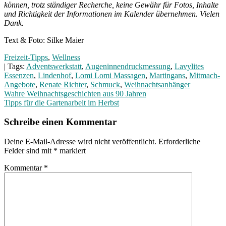
können, trotz ständiger Recherche, keine Gewähr für Fotos, Inhalte
und Richtigkeit der Informationen im Kalender übernehmen. Vielen
Dank.
Text & Foto: Silke Maier
Freizeit-Tipps
,
Wellness
| Tags:
Adventswerkstatt
,
Augeninnendruckmessung
,
Lavylites
Essenzen
,
Lindenhof
,
Lomi Lomi Massagen
,
Martingans
,
Mitmach-
Angebote
,
Renate Richter
,
Schmuck
,
Weihnachtsanhänger
Beitragsnavigation
Wahre Weihnachtsgeschichten aus 90 Jahren
Tipps für die Gartenarbeit im Herbst
Schreibe einen Kommentar
Deine E-Mail-Adresse wird nicht veröffentlicht.
Erforderliche
Felder sind mit
*
markiert
Kommentar
*