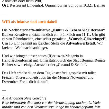
Anbietern oder beim Wirt)
Ort
: Restaurant Lindenhof, Oranienburger Str. 58 in 16321 Bernau
—
WIR als Iniative sind auch dabei!
Die
Nachbarschafts-Initiative „Kultur & LebensART Bernau“
lädt zur Kreativwerkstatt herzlich ein. Pünktlich um 11.11. Uhr gibt
es statt Pfannkuchen, eine selbst gestaltete „
Wunsch-Glitzerkugel
“.
Um 15 Uhr beginnt an gleicher Stelle die
Adventswerkstatt
. Wir
kreieren Weihnachtsanhänger.
Und wir bringen unser neues (R)Auszeit-Magazin in
Handtaschenformat mit. Unterstützt durch die Stadt Bernau, Renate
Richter sowie einige Aussteller der „Gesund & Schön“.
Das Heft erhälst du an dem Tag kostenfrei, gespickt mit tollen
Freizeit- & Gesundheitstipps für die Monate November und
Dezember. Freue dich darauf!
—
Alle Angaben ohne Gewähr!
Bitte informiere dich kurz vor der Veranstaltung nochmals. Viele
Inhalte sind von den Veranstaltern lange im Voraus geplant. Wir