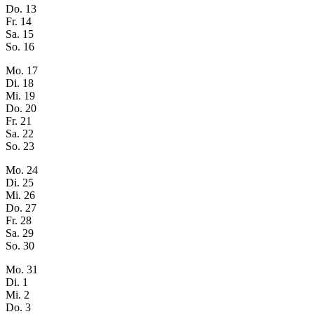
Do.
13
Fr.
14
Sa.
15
So.
16
Mo.
17
Di.
18
Mi.
19
Do.
20
Fr.
21
Sa.
22
So.
23
Mo.
24
Di.
25
Mi.
26
Do.
27
Fr.
28
Sa.
29
So.
30
Mo.
31
Di.
1
Mi.
2
Do.
3