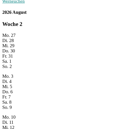
Werneuchen
2026 August
Woche
2
Mo.
27
Di.
28
Mi.
29
Do.
30
Fr.
31
Sa.
1
So.
2
Mo.
3
Di.
4
Mi.
5
Do.
6
Fr.
7
Sa.
8
So.
9
Mo.
10
Di.
11
Mi.
12