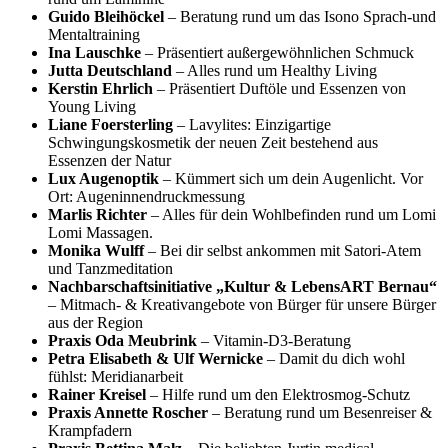
Guido Bleihöckel
– Beratung rund um das Isono Sprach-und
Mentaltraining
Ina Lauschke
– Präsentiert außergewöhnlichen Schmuck
Jutta Deutschland
– Alles rund um Healthy Living
Kerstin Ehrlich
– Präsentiert Duftöle und Essenzen von
Young Living
Liane Foersterling
– Lavylites: Einzigartige
Schwingungskosmetik der neuen Zeit bestehend aus
Essenzen der Natur
Lux Augenoptik
– Kümmert sich um dein Augenlicht. Vor
Ort: Augeninnendruckmessung
Marlis Richter
– Alles für dein Wohlbefinden rund um Lomi
Lomi Massagen.
Monika Wulff
– Bei dir selbst ankommen mit Satori-Atem
und Tanzmeditation
Nachbarschaftsinitiative „Kultur & LebensART Bernau“
– Mitmach- & Kreativangebote von Bürger für unsere Bürger
aus der Region
Praxis Oda Meubrink
– Vitamin-D3-Beratung
Petra Elisabeth & Ulf Wernicke
– Damit du dich wohl
fühlst: Meridianarbeit
Rainer Kreisel
– Hilfe rund um den Elektrosmog-Schutz
Praxis Annette Roscher
– Beratung rund um Besenreiser &
Krampfadern