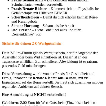
Praxis Bettina Malz
– Die beliebten Jurtin medical
Schuheinlagen werden vorgestellt.
Praxis Renate Richter
– Kümmert sich um Physikalische
Gefäßtherapie mit Hilfe von BEMER
Schorfheidetoren
– Damit du dich erholen kannst: Reise-
und Kurangebote
Simone Hornung
– Schamanische Arbeit
Ute Tietsche
– Liebt Töne über alles und führt
„Seelenklänge“ vor.
Sichere dir deinen 2-€-Wertgutschein
Dein 2-Euro-Eintritt gilt als Wertgutschein, der für Angebote der
Aussteller oder beim Wirt einzulösen ist. Dieser ist an der
Tageskasse erhältlich. Zur schnelleren Abwicklung ist es ratsam,
passendes Geld mitzubringen.
Diese Veranstaltung wurde von der Praxis für Gesundheit und
Erfolg, Inhaberin ist
Renate Richter aus Bernau
, mit viel
Engagement auf die Beine gestellt. Sie freut sich zusammen mit den
regionalen Anbietern auf deinen Besuch.
Eine
Anmeldung
ist
NICHT
erforderlich!
Gebühren
: 2,00 Euro für Wert-Gutschein (Einzulösen bei den