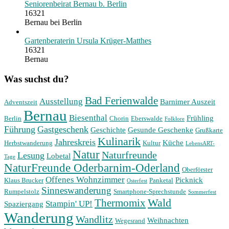
Seniorenbeirat Bernau b. Berlin
16321
Bernau bei Berlin
Gartenberaterin Ursula Krüger-Matthes
16321
Bernau
Was suchst du?
Bad Ferienwalde
Ausstellung
Barnimer Auszeit
Adventszeit
Bernau
Biesenthal
Frühling
Berlin
Chorin
Eberswalde
Folklore
Führung
Gastgeschenk
Geschichte
Gesunde Geschenke
Grußkarte
Kulinarik
Jahreskreis
Küche
Herbstwanderung
Kultur
LebensART-
Natur
Naturfreunde
Lesung
Lobetal
Tage
NaturFreunde Oderbarnim-Oderland
Oberförster
Offenes Wohnzimmer
Picknick
Klaus Brucker
Panketal
Osterfest
Sinneswanderung
Rumpelstolz
Smartphone-Sprechstunde
Sommerfest
Wald
Thermomix
Stampin' UP!
Spaziergang
Wanderung
Wandlitz
Weihnachten
Wegesrand