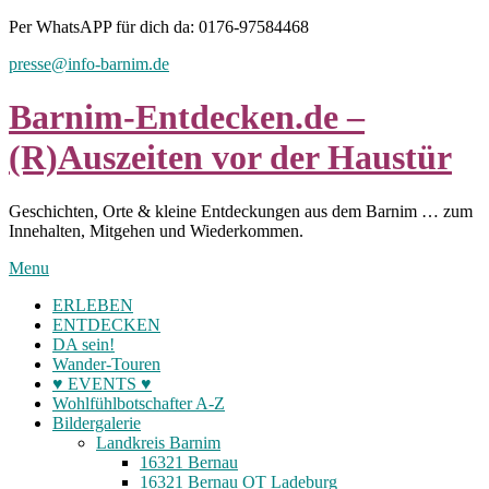
Skip
Per WhatsAPP für dich da: 0176-97584468
to
presse@info-barnim.de
content
Barnim-Entdecken.de –
(R)Auszeiten vor der Haustür
Geschichten, Orte & kleine Entdeckungen aus dem Barnim … zum
Innehalten, Mitgehen und Wiederkommen.
Menu
ERLEBEN
ENTDECKEN
DA sein!
Wander-Touren
♥ EVENTS ♥
Wohlfühlbotschafter A-Z
Bildergalerie
Landkreis Barnim
16321 Bernau
16321 Bernau OT Ladeburg