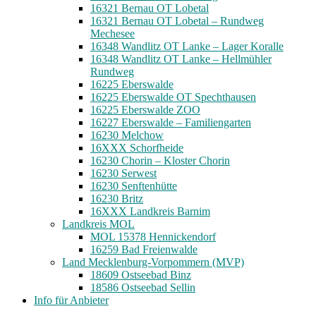
16321 Bernau OT Lobetal
16321 Bernau OT Lobetal – Rundweg
Mechesee
16348 Wandlitz OT Lanke – Lager Koralle
16348 Wandlitz OT Lanke – Hellmühler
Rundweg
16225 Eberswalde
16225 Eberswalde OT Spechthausen
16225 Eberswalde ZOO
16227 Eberswalde – Familiengarten
16230 Melchow
16XXX Schorfheide
16230 Chorin – Kloster Chorin
16230 Serwest
16230 Senftenhütte
16230 Britz
16XXX Landkreis Barnim
Landkreis MOL
MOL 15378 Hennickendorf
16259 Bad Freienwalde
Land Mecklenburg-Vorpommern (MVP)
18609 Ostseebad Binz
18586 Ostseebad Sellin
Info für Anbieter