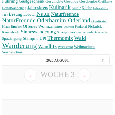
Führung
Gastgeschenk
Geschichte
Gesunde Geschenke
Grußkarte
Kulinarik
Jahreskreis
Küche
Herbstwanderung
Kultur
LebensART-
Natur
Naturfreunde
Lesung
Lobetal
Tage
NaturFreunde Oderbarnim-Oderland
Oberförster
Offenes Wohnzimmer
Picknick
Klaus Brucker
Panketal
Osterfest
Sinneswanderung
Rumpelstolz
Smartphone-Sprechstunde
Sommerfest
Wald
Thermomix
Stampin' UP!
Spaziergang
Wanderung
Wandlitz
Weihnachten
Wegesrand
Werneuchen
2026 AUGUST
WOCHE
3