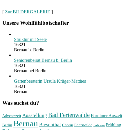
[
Zur BILDERGALERIE
]
Unsere Wohlfühlbotschafter
Struktur mit Seele
16321
Bernau b. Berlin
Seniorenbeirat Bernau b. Berlin
16321
Bernau bei Berlin
Gartenberaterin Ursula Krüger-Matthes
16321
Bernau
Was suchst du?
Bad Ferienwalde
Ausstellung
Barnimer Auszeit
Adventszeit
Bernau
Biesenthal
Frühling
Berlin
Chorin
Eberswalde
Folklore