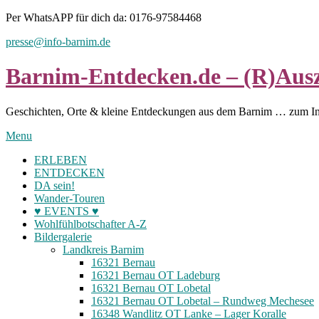
Skip
Per WhatsAPP für dich da: 0176-97584468
to
presse@info-barnim.de
content
Barnim-Entdecken.de – (R)Ausz
Geschichten, Orte & kleine Entdeckungen aus dem Barnim … zum I
Menu
ERLEBEN
ENTDECKEN
DA sein!
Wander-Touren
♥ EVENTS ♥
Wohlfühlbotschafter A-Z
Bildergalerie
Landkreis Barnim
16321 Bernau
16321 Bernau OT Ladeburg
16321 Bernau OT Lobetal
16321 Bernau OT Lobetal – Rundweg Mechesee
16348 Wandlitz OT Lanke – Lager Koralle