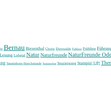
Bernau
Führun
Biesenthal
Frühling
in
Chorin
Eberswalde
Folklore
Natur
NaturFreunde Ode
Naturfreunde
Lesung
Lobetal
The
ung
Stampin' UP!
Spaziergang
Smartphone-Sprechstunde
Sommerfest