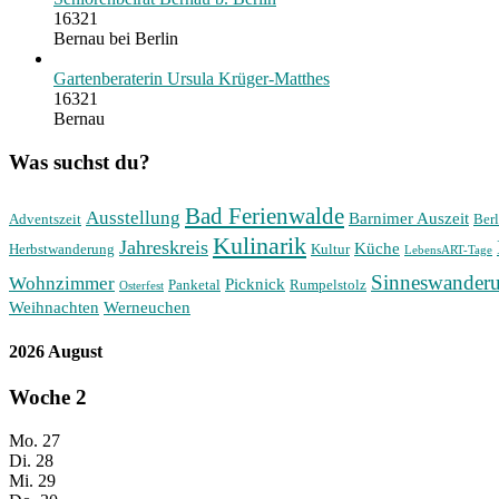
16321
Bernau bei Berlin
Gartenberaterin Ursula Krüger-Matthes
16321
Bernau
Was suchst du?
Bad Ferienwalde
Ausstellung
Barnimer Auszeit
Adventszeit
Berl
Kulinarik
Jahreskreis
Küche
Herbstwanderung
Kultur
LebensART-Tage
Sinneswander
Wohnzimmer
Picknick
Panketal
Rumpelstolz
Osterfest
Weihnachten
Werneuchen
2026 August
Woche
2
Mo.
27
Di.
28
Mi.
29