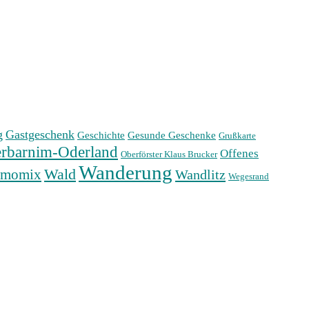
g
Gastgeschenk
Geschichte
Gesunde Geschenke
Grußkarte
rbarnim-Oderland
Offenes
Oberförster Klaus Brucker
Wanderung
Wald
rmomix
Wandlitz
Wegesrand