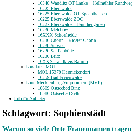
16348 Wandlitz OT Lanke – Hellmühler Rundwe
16225 Eberswalde
16225 Eberswalde OT Spechthausen
16225 Eberswalde ZOO
16227 Eberswalde – Familiengarten
16230 Melchow
16XXX Schorfheide
16230 Chorin – Kloster Chorin
16230 Serwest
16230 Senftenhütte
16230 Britz
16XXX Landkreis Barnim
Landkreis MOL
MOL 15378 Hennickendorf
16259 Bad Freienwalde
Land Mecklenburg-Vorpommern (MVP)
18609 Ostseebad Binz
18586 Ostseebad Sellin
Info für Anbieter
Schlagwort:
Sophienstädt
Warum so viele Orte Frauennamen tragen