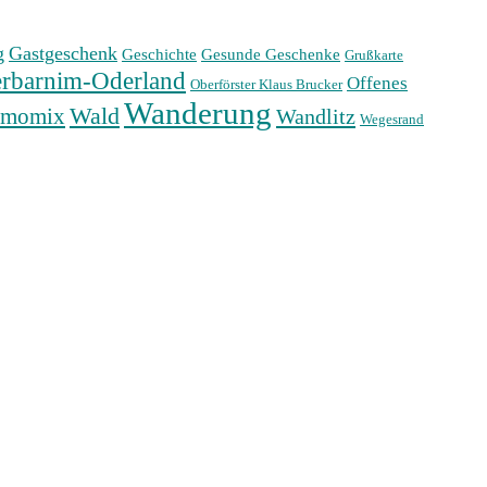
g
Gastgeschenk
Geschichte
Gesunde Geschenke
Grußkarte
rbarnim-Oderland
Offenes
Oberförster Klaus Brucker
Wanderung
Wald
rmomix
Wandlitz
Wegesrand