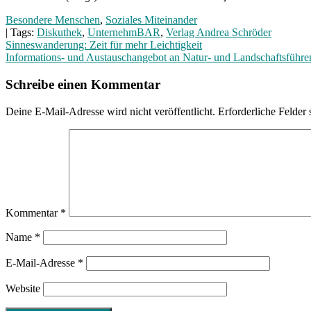
Besondere Menschen
,
Soziales Miteinander
| Tags:
Diskuthek
,
UnternehmBAR
,
Verlag Andrea Schröder
Beitragsnavigation
Sinneswanderung: Zeit für mehr Leichtigkeit
Informations- und Austauschangebot an Natur- und Landschaftsführe
Schreibe einen Kommentar
Deine E-Mail-Adresse wird nicht veröffentlicht.
Erforderliche Felder 
Kommentar
*
Name
*
E-Mail-Adresse
*
Website