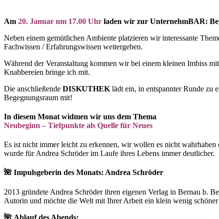
Am
20. Januar um 17.00 Uhr
laden wir zur UnternehmBAR: Bege
Neben einem gemütlichen Ambiente platzieren wir interessante Theme
Fachwissen / Erfahrungswissen weitergeben.
Während der Veranstaltung kommen wir bei einem kleinen Imbiss mite
Knabbereien bringe ich mit.
Die anschließende
DISKUTHEK
lädt ein, in entspannter Runde zu
Begegnungsraum mit!
In diesem Monat widmen wir uns dem Thema
Neubeginn – Tiefpunkte als Quelle für Neues
Es ist nicht immer leicht zu erkennen, wir wollen es nicht wahrhaben 
wurde für Andrea Schröder im Laufe ihres Lebens immer deutlicher.
🌺 Impulsgeberin des Monats: Andrea Schröder
2013 gründete Andrea Schröder ihren eigenen Verlag in Bernau b. Berl
Autorin und möchte die Welt mit Ihrer Arbeit ein klein wenig schöne
🌺 Ablauf des Abends: