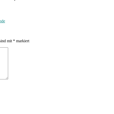
nde
sind mit
*
markiert