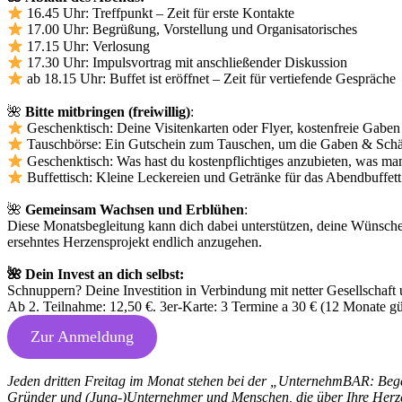
16.45 Uhr: Treffpunkt – Zeit für erste Kontakte
17.00 Uhr: Begrüßung, Vorstellung und Organisatorisches
17.15 Uhr: Verlosung
17.30 Uhr: Impulsvortrag mit anschließender Diskussion
ab 18.15 Uhr: Buffet ist eröffnet – Zeit für vertiefende Gespräche
🌺
Bitte mitbringen (freiwillig)
:
Geschenktisch: Deine Visitenkarten oder Flyer, kostenfreie Gabe
Tauschbörse: Ein Gutschein zum Tauschen, um die Gaben & Schät
Geschenktisch: Was hast du kostenpflichtiges anzubieten, was ma
Buffettisch: Kleine Leckereien und Getränke für das Abendbuffett
🌺
Gemeinsam Wachsen und Erblühen
:
Diese Monatsbegleitung kann dich dabei unterstützen, deine Wünsche,
ersehntes Herzensprojekt endlich anzugehen.
🌺 Dein Invest an dich selbst:
Schnuppern? Deine Investition in Verbindung mit netter Gesellschaf
Ab 2. Teilnahme: 12,50 €. 3er-Karte: 3 Termine a 30 € (12 Monate gül
Zur Anmeldung
Jeden dritten Freitag im Monat stehen bei der „UnternehmBAR: Bege
Gründer und (Jung-)Unternehmer und Menschen, die über Ihre Herze