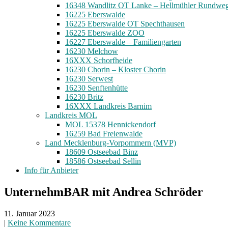
16348 Wandlitz OT Lanke – Hellmühler Rundwe
16225 Eberswalde
16225 Eberswalde OT Spechthausen
16225 Eberswalde ZOO
16227 Eberswalde – Familiengarten
16230 Melchow
16XXX Schorfheide
16230 Chorin – Kloster Chorin
16230 Serwest
16230 Senftenhütte
16230 Britz
16XXX Landkreis Barnim
Landkreis MOL
MOL 15378 Hennickendorf
16259 Bad Freienwalde
Land Mecklenburg-Vorpommern (MVP)
18609 Ostseebad Binz
18586 Ostseebad Sellin
Info für Anbieter
UnternehmBAR mit Andrea Schröder
11. Januar 2023
|
Keine Kommentare