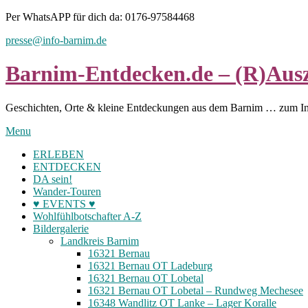
Skip
Per WhatsAPP für dich da: 0176-97584468
to
presse@info-barnim.de
content
Barnim-Entdecken.de – (R)Ausz
Geschichten, Orte & kleine Entdeckungen aus dem Barnim … zum I
Menu
ERLEBEN
ENTDECKEN
DA sein!
Wander-Touren
♥ EVENTS ♥
Wohlfühlbotschafter A-Z
Bildergalerie
Landkreis Barnim
16321 Bernau
16321 Bernau OT Ladeburg
16321 Bernau OT Lobetal
16321 Bernau OT Lobetal – Rundweg Mechesee
16348 Wandlitz OT Lanke – Lager Koralle