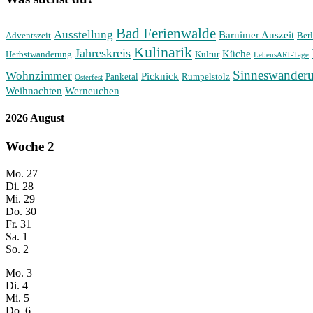
Bad Ferienwalde
Ausstellung
Barnimer Auszeit
Adventszeit
Berl
Kulinarik
Jahreskreis
Küche
Herbstwanderung
Kultur
LebensART-Tage
Sinneswander
Wohnzimmer
Picknick
Panketal
Rumpelstolz
Osterfest
Weihnachten
Werneuchen
2026 August
Woche
2
Mo.
27
Di.
28
Mi.
29
Do.
30
Fr.
31
Sa.
1
So.
2
Mo.
3
Di.
4
Mi.
5
Do.
6