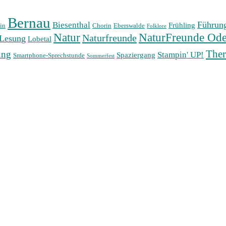
Bernau
Führun
Biesenthal
Frühling
in
Chorin
Eberswalde
Folklore
Natur
NaturFreunde Ode
Naturfreunde
Lesung
Lobetal
The
ung
Stampin' UP!
Spaziergang
Smartphone-Sprechstunde
Sommerfest