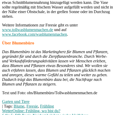
etwas Schnittblumennahrung hinzugefügt werden kann. Die Vase
sollte regelmäßig mit frischem Wasser aufgefüllt werden und nicht in
der Nähe einer Obstschale, in der grellen Sonne oder im Durchzug
stehen.
Weitere Informationen zur Freesie gibt es unter
www.tollwasblumenmachen.de
und auf
www.facebook.com/wasblumenmachen
.
Über Blumenbüro
Das Blumenbüro ist das Marketingherz für Blumen und Pflanzen,
gegründet für und durch die Zierpflanzenbranche. Durch Werbe-
und Verkaufsförderungsaktivitäten lassen wir Menschen erleben,
dass Blumen und Pflanzen etwas Besonderes sind. Wir wollen sie
auch erfahren lassen, dass Blumen und Pflanzen glücklich machen
und anregen, dieses warme Gefühl zu teilen und weiter zu geben.
Dadurch trägt das Blumenbüro dazu bei, die Nachfrage nach
Blumen und Pflanzen zu steigern.
Text und Foto: obs/Blumenbüro/Tollwasblumenmachen.de
Garten und Tiere
| Tags:
Blume
,
Freesie
,
Frühling
Beitragsnavigation
WetterOnline: Frühling, wo bist du?