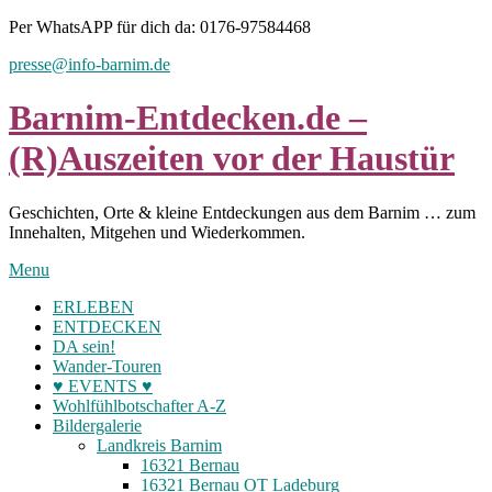
Skip
Per WhatsAPP für dich da: 0176-97584468
to
presse@info-barnim.de
content
Barnim-Entdecken.de –
(R)Auszeiten vor der Haustür
Geschichten, Orte & kleine Entdeckungen aus dem Barnim … zum
Innehalten, Mitgehen und Wiederkommen.
Menu
ERLEBEN
ENTDECKEN
DA sein!
Wander-Touren
♥ EVENTS ♥
Wohlfühlbotschafter A-Z
Bildergalerie
Landkreis Barnim
16321 Bernau
16321 Bernau OT Ladeburg