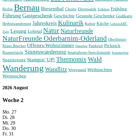
Bernau
Biesenthal
Frühling
Berlin
Chorin
Eberswalde
Folklore
Führung
Gastgeschenk
Geschichte
Gesunde Geschenke
Grußkarte
Kulinarik
Jahreskreis
Küche
Herbstwanderung
Kultur
LebensART-
Natur
Naturfreunde
Lesung
Lobetal
Tage
NaturFreunde Oderbarnim-Oderland
Oberförster
Offenes Wohnzimmer
Picknick
Klaus Brucker
Panketal
Osterfest
Sinneswanderung
Rumpelstolz
Smartphone-Sprechstunde
Sommerfest
Wald
Thermomix
Stampin' UP!
Spaziergang
Wanderung
Wandlitz
Weihnachten
Wegesrand
Werneuchen
2026 August
Woche
2
Mo.
27
Di.
28
Mi.
29
Do.
30
Fr.
31