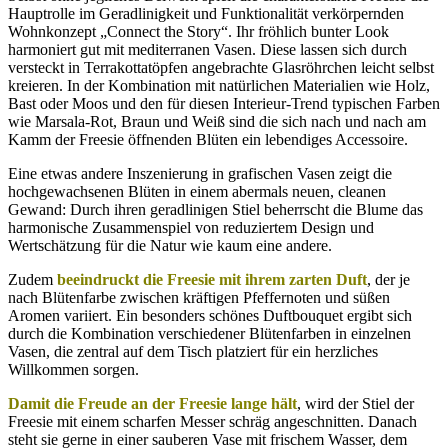
Hauptrolle im Geradlinigkeit und Funktionalität verkörpernden
Wohnkonzept „Connect the Story“. Ihr fröhlich bunter Look
harmoniert gut mit mediterranen Vasen. Diese lassen sich durch
versteckt in Terrakottatöpfen angebrachte Glasröhrchen leicht selbst
kreieren. In der Kombination mit natürlichen Materialien wie Holz,
Bast oder Moos und den für diesen Interieur-Trend typischen Farben
wie Marsala-Rot, Braun und Weiß sind die sich nach und nach am
Kamm der Freesie öffnenden Blüten ein lebendiges Accessoire.
Eine etwas andere Inszenierung in grafischen Vasen zeigt die
hochgewachsenen Blüten in einem abermals neuen, cleanen
Gewand: Durch ihren geradlinigen Stiel beherrscht die Blume das
harmonische Zusammenspiel von reduziertem Design und
Wertschätzung für die Natur wie kaum eine andere.
Zudem
beeindruckt die Freesie mit ihrem zarten Duft
, der je
nach Blütenfarbe zwischen kräftigen Pfeffernoten und süßen
Aromen variiert. Ein besonders schönes Duftbouquet ergibt sich
durch die Kombination verschiedener Blütenfarben in einzelnen
Vasen, die zentral auf dem Tisch platziert für ein herzliches
Willkommen sorgen.
Damit die Freude an der Freesie lange hält
, wird der Stiel der
Freesie mit einem scharfen Messer schräg angeschnitten. Danach
steht sie gerne in einer sauberen Vase mit frischem Wasser, dem