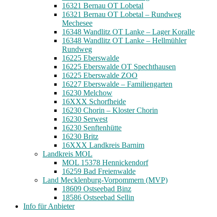
16321 Bernau OT Lobetal
16321 Bernau OT Lobetal – Rundweg
Mechesee
16348 Wandlitz OT Lanke – Lager Koralle
16348 Wandlitz OT Lanke – Hellmühler
Rundweg
16225 Eberswalde
16225 Eberswalde OT Spechthausen
16225 Eberswalde ZOO
16227 Eberswalde – Familiengarten
16230 Melchow
16XXX Schorfheide
16230 Chorin – Kloster Chorin
16230 Serwest
16230 Senftenhütte
16230 Britz
16XXX Landkreis Barnim
Landkreis MOL
MOL 15378 Hennickendorf
16259 Bad Freienwalde
Land Mecklenburg-Vorpommern (MVP)
18609 Ostseebad Binz
18586 Ostseebad Sellin
Info für Anbieter