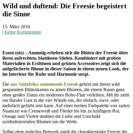
Wild und duftend: Die Freesie begeistert
die Sinne
15. März 2016
|
Keine Kommentare
Essen (ots) – Anmutig erheben sich die Blüten der Freesie über
ihren aufrechten, blattlosen Stielen. Kombiniert mit groben
Materialien in Erdtönen und grünen Accessoires zeigt sich die
aufgefächerte Blume in dieser Saison in einem neuen Look, der
im Interieur für Ruhe und Harmonie sorgt.
Die
aus Südafrika stammende Freesie
gehört mit ihrem wild
gespannten Blütenkamm zu jenen Blumen, die einem Raum ganz
ohne großes Zutun ein modernes Boho-Flair verleihen. Mit ihr zieht
ein floraler Gast in die vier Wände ein, der einfach, zwei- oder
mehrfach gefärbt sein kann. Auf einer breiten Farbpalette von zarten
Nuancen wie Cremeweiß und Flieder bis hin zu kräftigem Rot,
Orange und Violett strahlen die Liebe und Unschuld
symbolisierenden Blumen um die Wette.
Selbst ohne jegliches Beiwerk spielt die charakterstarke Freesie die