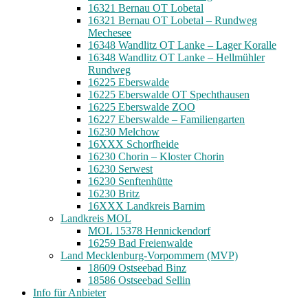
16321 Bernau OT Lobetal
16321 Bernau OT Lobetal – Rundweg
Mechesee
16348 Wandlitz OT Lanke – Lager Koralle
16348 Wandlitz OT Lanke – Hellmühler
Rundweg
16225 Eberswalde
16225 Eberswalde OT Spechthausen
16225 Eberswalde ZOO
16227 Eberswalde – Familiengarten
16230 Melchow
16XXX Schorfheide
16230 Chorin – Kloster Chorin
16230 Serwest
16230 Senftenhütte
16230 Britz
16XXX Landkreis Barnim
Landkreis MOL
MOL 15378 Hennickendorf
16259 Bad Freienwalde
Land Mecklenburg-Vorpommern (MVP)
18609 Ostseebad Binz
18586 Ostseebad Sellin
Info für Anbieter