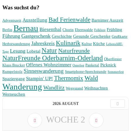
Was suchst du?
Bad Ferienwalde
Ausstellung
Barnimer Auszeit
Adventszeit
Bernau
Biesenthal
Frühling
Berlin
Chorin
Eberswalde
Folklore
Führung
Gastgeschenk
Geschichte
Gesunde Geschenke
Grußkarte
Kulinarik
Jahreskreis
Küche
Herbstwanderung
Kultur
LebensART-
Natur
Naturfreunde
Lesung
Lobetal
Tage
NaturFreunde Oderbarnim-Oderland
Oberförster
Offenes Wohnzimmer
Picknick
Klaus Brucker
Panketal
Osterfest
Sinneswanderung
Rumpelstolz
Smartphone-Sprechstunde
Sommerfest
Wald
Thermomix
Stampin' UP!
Spaziergang
Wanderung
Wandlitz
Weihnachten
Wegesrand
Werneuchen
2026 AUGUST
WOCHE
2