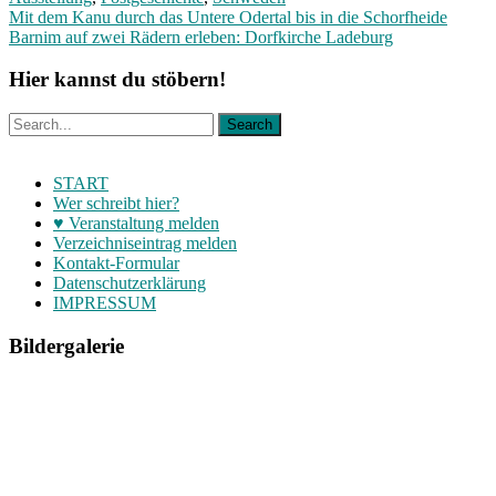
Beitragsnavigation
Mit dem Kanu durch das Untere Odertal bis in die Schorfheide
Barnim auf zwei Rädern erleben: Dorfkirche Ladeburg
Hier kannst du stöbern!
START
Wer schreibt hier?
♥ Veranstaltung melden
Verzeichniseintrag melden
Kontakt-Formular
Datenschutzerklärung
IMPRESSUM
Bildergalerie