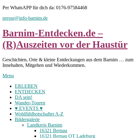
Skip
Per WhatsAPP für dich da: 0176-97584468
to
presse@info-barnim.de
content
Barnim-Entdecken.de –
(R)Auszeiten vor der Haustür
Geschichten, Orte & kleine Entdeckungen aus dem Barnim … zum
Innehalten, Mitgehen und Wiederkommen.
Menu
ERLEBEN
ENTDECKEN
DA sein!
Wander-Touren
♥ EVENTS ♥
Wohlfühlbotschafter A-Z
Bildergalerie
Landkreis Barnim
16321 Bernau
16321 Bernau OT Ladeburg