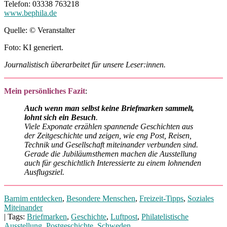
Telefon: 03338 763218
www.bephila.de
Quelle: © Veranstalter
Foto: KI generiert.
Journalistisch überarbeitet für unsere Leser:innen.
Mein persönliches Fazit
:
Auch wenn man selbst keine Briefmarken sammelt,
lohnt sich ein Besuch
.
Viele Exponate erzählen spannende Geschichten aus
der Zeitgeschichte und zeigen, wie eng Post, Reisen,
Technik und Gesellschaft miteinander verbunden sind.
Gerade die Jubiläumsthemen machen die Ausstellung
auch für geschichtlich Interessierte zu einem lohnenden
Ausflugsziel.
Barnim entdecken
,
Besondere Menschen
,
Freizeit-Tipps
,
Soziales
Miteinander
| Tags:
Briefmarken
,
Geschichte
,
Luftpost
,
Philatelistische
Ausstellung
,
Postgeschichte
,
Schweden