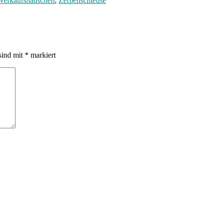
Verkaufshäuschen
,
Zerpenschleuse
sind mit
*
markiert