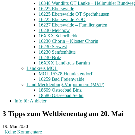
16348 Wandlitz OT Lanke – Hellmühler Rundwe
16225 Eberswalde
16225 Eberswalde OT Spechthausen
16225 Eberswalde ZOO
16227 Eberswalde – Familiengarten
16230 Melchow
16XXX Schorfheide
16230 Chorin – Kloster Chorin
16230 Serwest
16230 Senftenhütte
16230 Britz
16XXX Landkreis Barnim
Landkreis MOL
MOL 15378 Hennickendorf
16259 Bad Freienwalde
Land Mecklenburg-Vorpommern (MVP)
18609 Ostseebad Binz
18586 Ostseebad Sellin
Info für Anbieter
3 Tipps zum Weltbienentag am 20. Mai
19. Mai 2020
|
Keine Kommentare