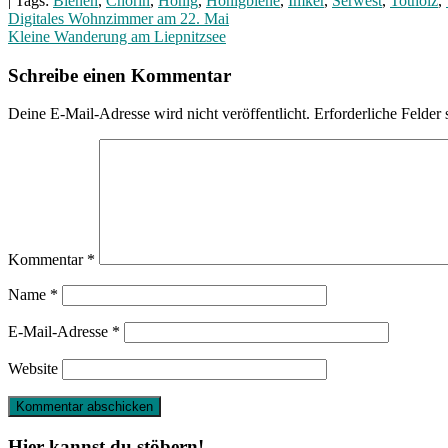
| Tags:
Bienen
,
Chorin
,
Honig
,
Honigbiene
,
Imker
,
Serwest
,
Totholz
,
Beitragsnavigation
Digitales Wohnzimmer am 22. Mai
Kleine Wanderung am Liepnitzsee
Schreibe einen Kommentar
Deine E-Mail-Adresse wird nicht veröffentlicht.
Erforderliche Felder 
Kommentar
*
Name
*
E-Mail-Adresse
*
Website
Hier kannst du stöbern!