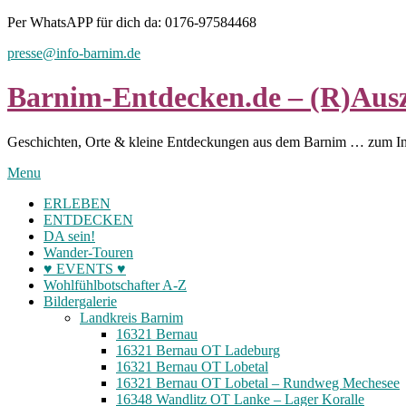
Skip
Per WhatsAPP für dich da: 0176-97584468
to
presse@info-barnim.de
content
Barnim-Entdecken.de – (R)Ausz
Geschichten, Orte & kleine Entdeckungen aus dem Barnim … zum I
Menu
ERLEBEN
ENTDECKEN
DA sein!
Wander-Touren
♥ EVENTS ♥
Wohlfühlbotschafter A-Z
Bildergalerie
Landkreis Barnim
16321 Bernau
16321 Bernau OT Ladeburg
16321 Bernau OT Lobetal
16321 Bernau OT Lobetal – Rundweg Mechesee
16348 Wandlitz OT Lanke – Lager Koralle