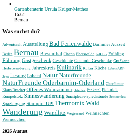
Gartenberaterin Ursula Krüger-Matthes
16321
Bernau
Was suchst du?
Bad Ferienwalde
Ausstellung
Barnimer Auszeit
Adventszeit
Bernau
Biesenthal
Frühling
Berlin
Chorin
Eberswalde
Folklore
Führung
Gastgeschenk
Geschichte
Gesunde Geschenke
Grußkarte
Kulinarik
Jahreskreis
Küche
Herbstwanderung
Kultur
LebensART-
Natur
Naturfreunde
Lesung
Lobetal
Tage
NaturFreunde Oderbarnim-Oderland
Oberförster
Offenes Wohnzimmer
Picknick
Klaus Brucker
Panketal
Osterfest
Sinneswanderung
Rumpelstolz
Smartphone-Sprechstunde
Sommerfest
Wald
Thermomix
Stampin' UP!
Spaziergang
Wanderung
Wandlitz
Weihnachten
Wegesrand
Werneuchen
2026 August