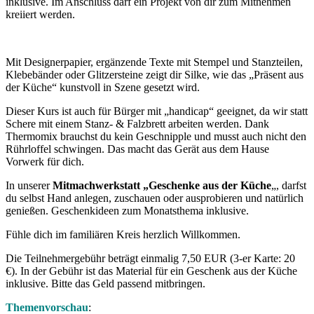
inklusive. Im Anschluss darf ein Projekt von dir zum Mitnehmen
kreiiert werden.
Mit Designerpapier, ergänzende Texte mit Stempel und Stanzteilen,
Klebebänder oder Glitzersteine zeigt dir Silke, wie das „Präsent aus
der Küche“ kunstvoll in Szene gesetzt wird.
Dieser Kurs ist auch für Bürger mit „handicap“ geeignet, da wir statt
Schere mit einem Stanz- & Falzbrett arbeiten werden. Dank
Thermomix brauchst du kein Geschnipple und musst auch nicht den
Rührloffel schwingen. Das macht das Gerät aus dem Hause
Vorwerk für dich.
In unserer
Mitmachwerkstatt „Geschenke aus der Küche
„, darfst
du selbst Hand anlegen, zuschauen oder ausprobieren und natürlich
genießen. Geschenkideen zum Monatsthema inklusive.
Fühle dich im familiären Kreis herzlich Willkommen.
Die Teilnehmergebühr beträgt einmalig 7,50 EUR (3-er Karte: 20
€). In der Gebühr ist das Material für ein Geschenk aus der Küche
inklusive. Bitte das Geld passend mitbringen.
Themenvorschau
: