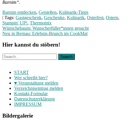
Barnim“.
Barnim entdecken
,
Genießen
,
Kulinarik-Tipps
| Tags:
Gastgeschenk
,
Geschenke
,
Kulinarik
,
Osterfest
,
Ostern
,
Stampin' UP!
,
Thermomix
Beitragsnavigation
Wünschebaum: Wunscherfüller*innen gesucht
Neu in Bernau: Erlebnis-Brunch im CookMal
Hier kannst du stöbern!
START
Wer schreibt hier?
♥ Veranstaltung melden
Verzeichniseintrag melden
Kontakt-Formular
Datenschutzerklärung
IMPRESSUM
Bildergalerie