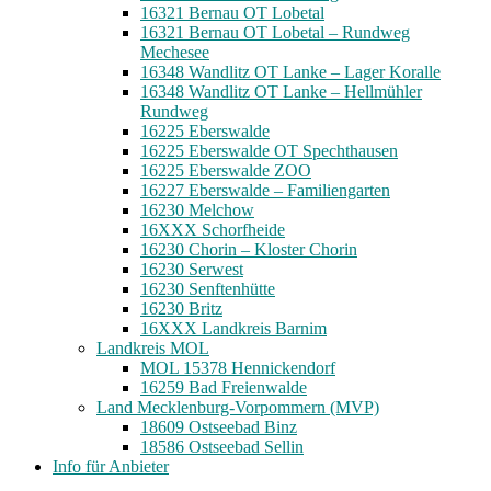
16321 Bernau OT Lobetal
16321 Bernau OT Lobetal – Rundweg
Mechesee
16348 Wandlitz OT Lanke – Lager Koralle
16348 Wandlitz OT Lanke – Hellmühler
Rundweg
16225 Eberswalde
16225 Eberswalde OT Spechthausen
16225 Eberswalde ZOO
16227 Eberswalde – Familiengarten
16230 Melchow
16XXX Schorfheide
16230 Chorin – Kloster Chorin
16230 Serwest
16230 Senftenhütte
16230 Britz
16XXX Landkreis Barnim
Landkreis MOL
MOL 15378 Hennickendorf
16259 Bad Freienwalde
Land Mecklenburg-Vorpommern (MVP)
18609 Ostseebad Binz
18586 Ostseebad Sellin
Info für Anbieter