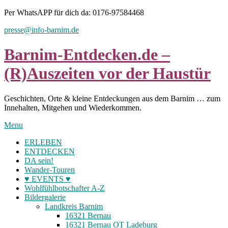
Skip
Per WhatsAPP für dich da: 0176-97584468
to
presse@info-barnim.de
content
Barnim-Entdecken.de –
(R)Auszeiten vor der Haustür
Geschichten, Orte & kleine Entdeckungen aus dem Barnim … zum
Innehalten, Mitgehen und Wiederkommen.
Menu
ERLEBEN
ENTDECKEN
DA sein!
Wander-Touren
♥ EVENTS ♥
Wohlfühlbotschafter A-Z
Bildergalerie
Landkreis Barnim
16321 Bernau
16321 Bernau OT Ladeburg